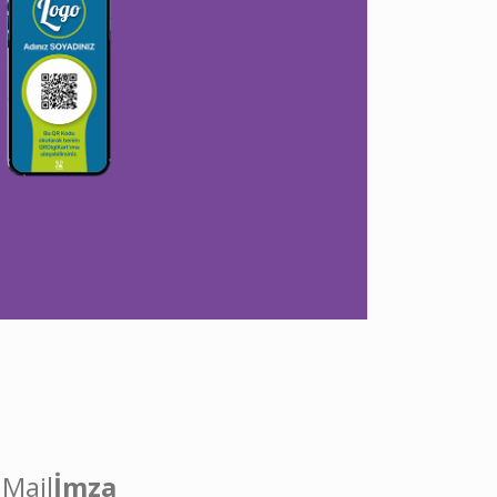
Mail
İmza