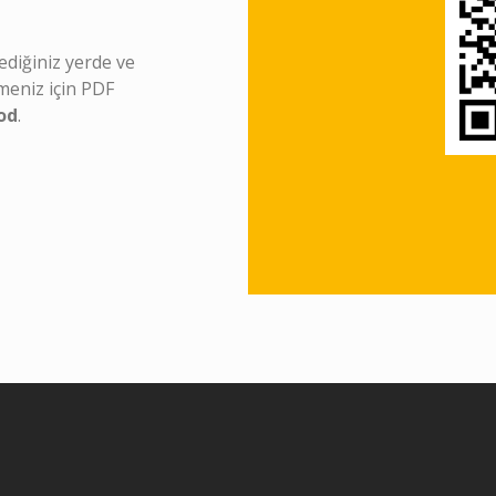
ilediğiniz yerde ve
meniz için PDF
od
.