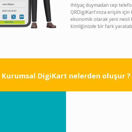
ihtiyaç duymadan cep telefo
QRDigiKart’ınıza erişim için 
ekonomik olarak yeni nesil k
kimliğinizde bir fark yaratabi
Kurumsal
Digi
Kart nelerden oluşur ?