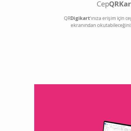
Cep
QRKar
QR
Digikart
‘ınıza erişim için 
ekranından okutabileceğini