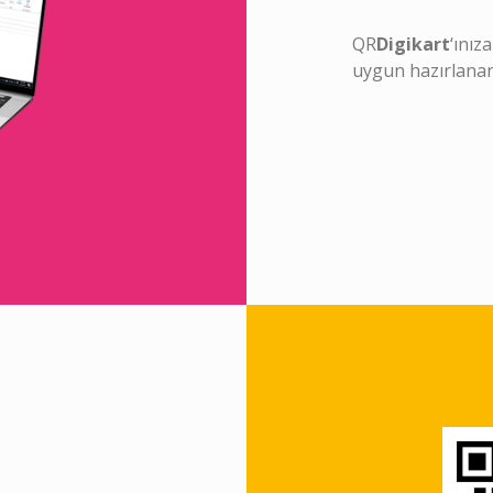
QR
Digikart
‘ınız
uygun hazırlanan