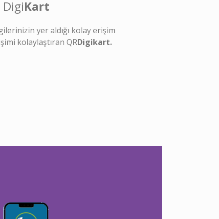
Digi
Kart
gilerinizin yer aldığı kolay erişim
tişimi kolaylaştıran QR
Digikart.