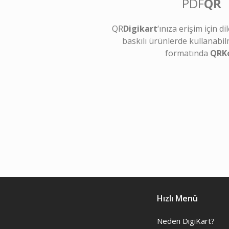
PDF
QR
QR
Digikart
‘ınıza erişim için d
baskılı ürünlerde kullanabil
formatında
QRK
Hızlı Menü
Neden DigiKart?