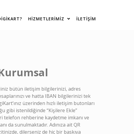
IGIKART?
HIZMETLERIMIZ
İLETİŞİM
 Kurumsal
iniz bütün iletişim bilgilerinizi, adres
esaplarınızı ve hatta IBAN bilgilerinizi tek
giKart’ınız üzerinden hızlı iletişim butonları
ğu gibi istenildiğinde “Kişilere Ekle”
ri telefon rehberine kaydetme imkanı ve
anı da sunulmaktadır. Adınıza ait QR
tinizde, dilerseniz de hiç bir baskıya