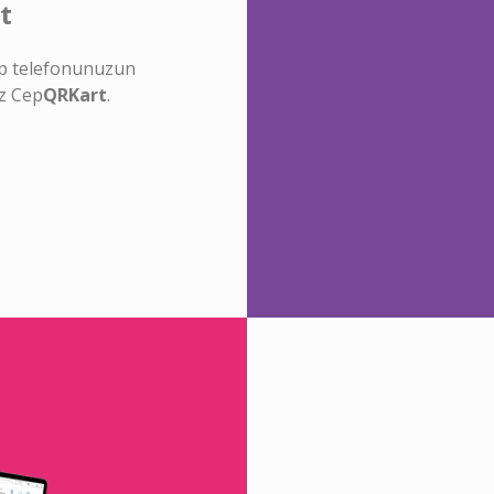
t
cep telefonunuzun
z Cep
QRKart
.