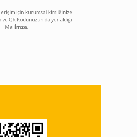
a erişim için kurumsal kimliğinize
 ve QR Kodunuzun da yer aldığı
Mail
İmza
.